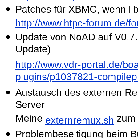
Patches für XBMC, wenn libpn
http://www.htpc-forum.de/
Update von NoAD auf V0.7.
Update)
http://www.vdr-portal.de/b
plugins/p1037821-compile
Austausch des externen ReM
Server
Meine
zum 
externremux.sh
Problembeseitigung beim Bu