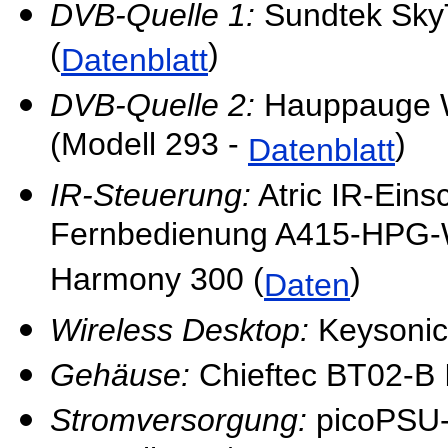
DVB-Quelle 1:
Sundtek SkyT
(
)
Datenblatt
DVB-Quelle 2:
Hauppauge W
(Modell 293 -
)
Datenblatt
IR-Steuerung:
Atric IR-Eins
Fernbedienung A415-HPG-W
Harmony 300 (
)
Daten
Wireless Desktop:
Keysonic
Gehäuse:
Chieftec BT02-B 
Stromversorgung:
picoPSU-